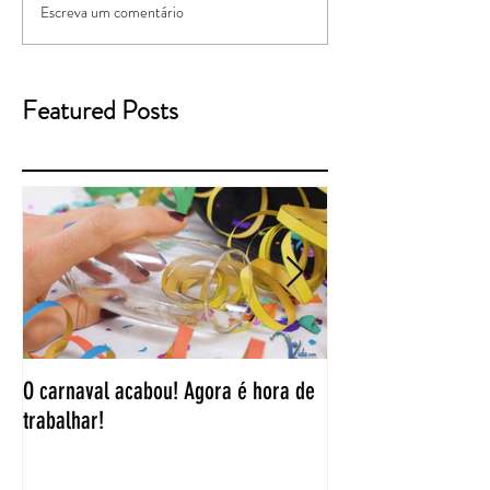
Escreva um comentário
Featured Posts
O carnaval acabou! Agora é hora de
“Duas coisas tiram 
trabalhar!
problemas ou oport
que você perca son