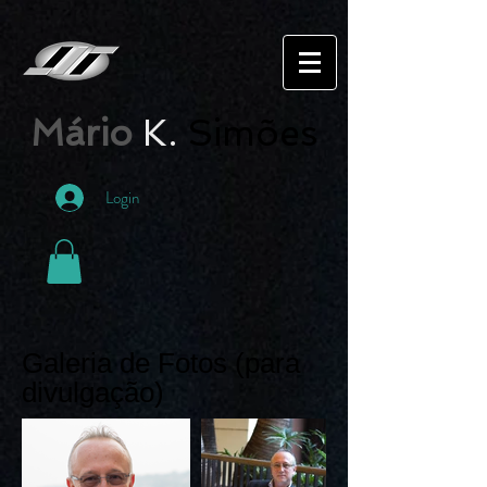
Mário
K.
Simões
Login
Galeria de Fotos (para
divulgação)