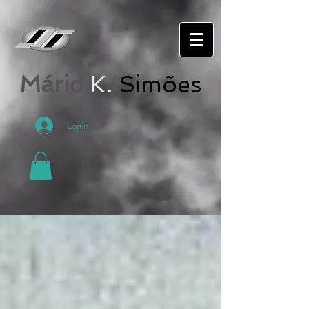
Mário
K.
Simões
Login