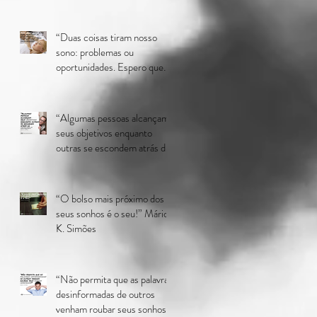
“Duas coisas tiram nosso
sono: problemas ou
oportunidades. Espero que
você perca sono por causa
das
“Algumas pessoas alcançam
seus objetivos enquanto
outras se escondem atrás de
objeções.” Mário K. Si
“O bolso mais próximo dos
seus sonhos é o seu!” Mário
K. Simões
“Não permita que as palavras
desinformadas de outros
venham roubar seus sonhos