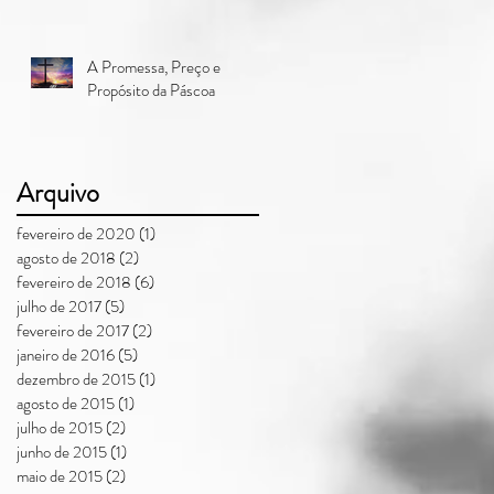
desejados!"
A Promessa, Preço e
Propósito da Páscoa
Arquivo
fevereiro de 2020
(1)
1 post
agosto de 2018
(2)
2 posts
fevereiro de 2018
(6)
6 posts
julho de 2017
(5)
5 posts
fevereiro de 2017
(2)
2 posts
janeiro de 2016
(5)
5 posts
dezembro de 2015
(1)
1 post
agosto de 2015
(1)
1 post
julho de 2015
(2)
2 posts
junho de 2015
(1)
1 post
maio de 2015
(2)
2 posts