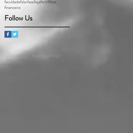
faculdade
falar
fase
faça
ferir
filhos
financeira
Follow Us
Webmaster Login