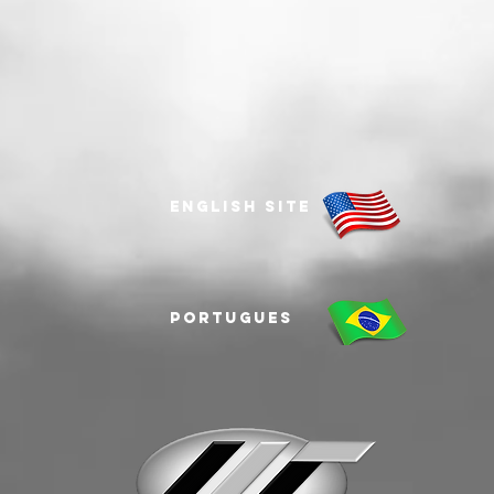
ENGLISH
site
Portugues