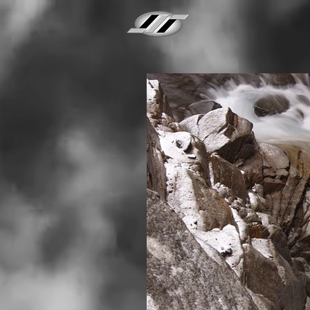
Mário
K.