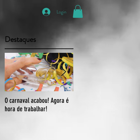
Login
Destaques
O carnaval acabou! Agora é
“Duas coisas tiram nosso
hora de trabalhar!
sono: problemas ou
oportunidades. Espero que
você perca sono por causa
das