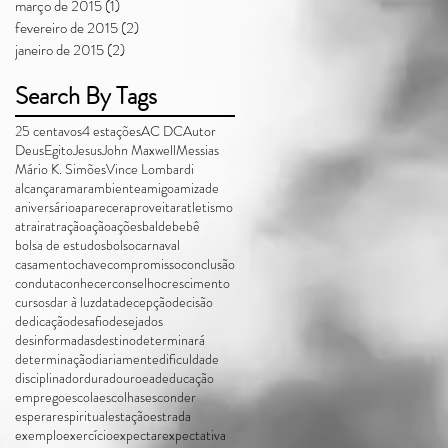
março de 2015
(1)
1 post
fevereiro de 2015
(2)
2 posts
janeiro de 2015
(2)
2 posts
Search By Tags
25 centavos
4 estações
AC DC
Autor
Deus
Egito
Jesus
John Maxwell
Messias
Mário K. Simões
Vince Lombardi
alcançar
amar
ambiente
amigo
amizade
aniversário
aparecer
aproveitar
atletismo
atrair
atração
ação
ações
balde
bebê
bolsa de estudos
bolso
carnaval
casamento
chave
compromisso
conclusão
conduta
conhecer
conselho
crescimento
cursos
dar à luz
data
decepção
decisão
dedicação
desafio
desejados
desinformadas
destino
determinará
determinação
diariamente
dificuldade
disciplina
dor
duradouro
ead
educação
emprego
escola
escolhas
esconder
esperar
espiritual
estação
estrada
exemplo
exercício
expectar
expectativa