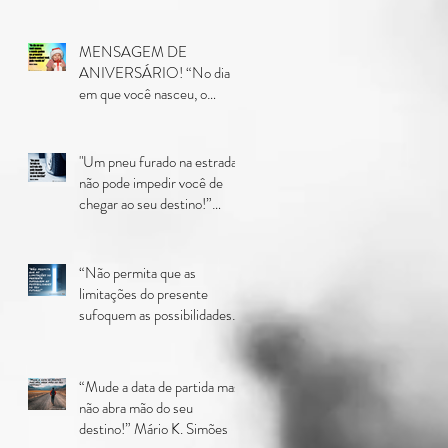
MENSAGEM DE
ANIVERSÁRIO! “No dia
em que você nasceu, o
mundo ganhou um presente!
Quando conheci voc
"Um pneu furado na estrada
não pode impedir você de
chegar ao seu destino!”
Mário K. Simões
“Não permita que as
limitações do presente
sufoquem as possibilidades
do seu futuro!” Mário K.
Simõe
“Mude a data de partida mas
não abra mão do seu
destino!” Mário K. Simões