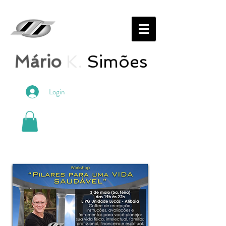
Mário
K.
Simões
Login