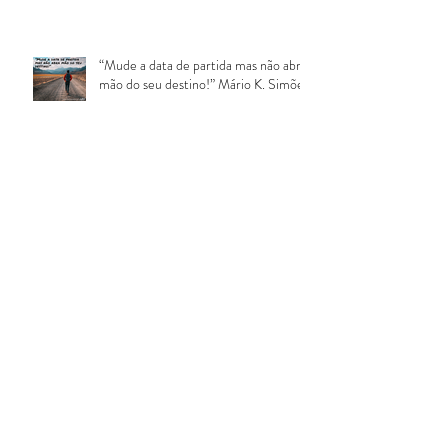
“Mude a data de partida mas não abra
mão do seu destino!” Mário K. Simões
“Duas coisas tiram nosso sono:
problemas ou oportunidades. Espero
que você perca sono por causa das
“Algumas pessoas alcançam seus
objetivos enquanto outras se
escondem atrás de objeções.” Mário
K. Si
“O bolso mais próximo dos seus