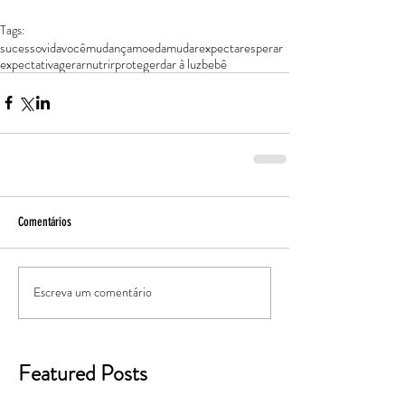
Tags:
sucesso
vida
você
mudança
moeda
mudar
expectar
esperar
expectativa
gerar
nutrir
proteger
dar à luz
bebê
Comentários
Escreva um comentário
Featured Posts