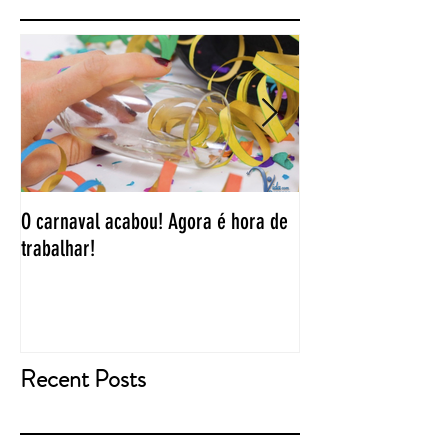
O carnaval acabou! Agora é hora de
“Duas coisas tiram 
trabalhar!
problemas ou oport
que você perca son
Recent Posts