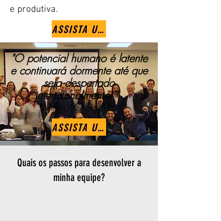
e produtiva.
ASSISTA UMA PALESTRA PARA GESTORES
"
O potencial humano é latente
e continuará dormente até que
seja despertado
intencionalmente!”
Mário K. Simões
ASSISTA UMA PALESTRA PARA GESTORES
Quais os passos para desenvolver a
minha equipe?