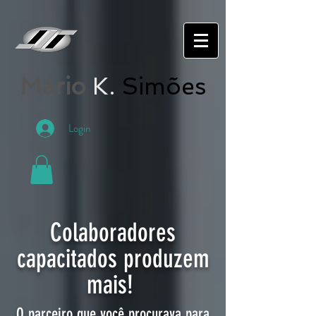
Mário
K.
Simões
Login
Colaboradores
capacitados produzem
mais!
O parceiro que você procurava para