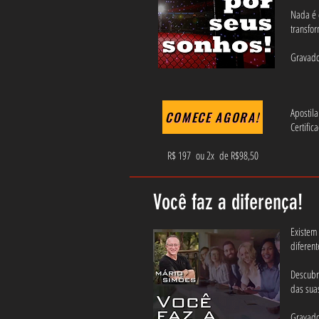
Nada é d
transfo
Gravado
Apostila
COMECE AGORA!
Certific
R$ 197 ou 2x de R$98,50
Você faz a diferença!
Existem
diferent
Descubra
das su
Gravado