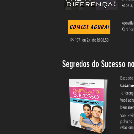
Atibaia,
Apostila
COMECE AGORA!
Certific
R$ 197 ou 2x de R$98,50
Segredos do Sucesso n
Baseado n
Casame
diferenç
Você ach
bem meno
São 9 víd
práticos
relacion