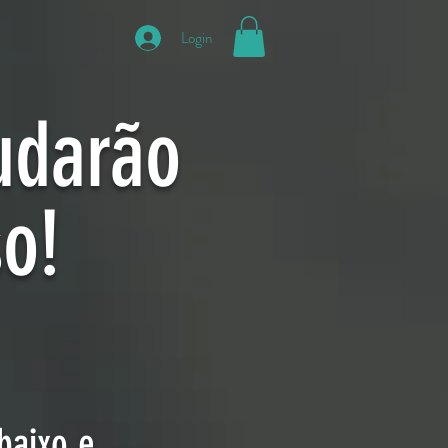
Login
udarão
so!
baixo e