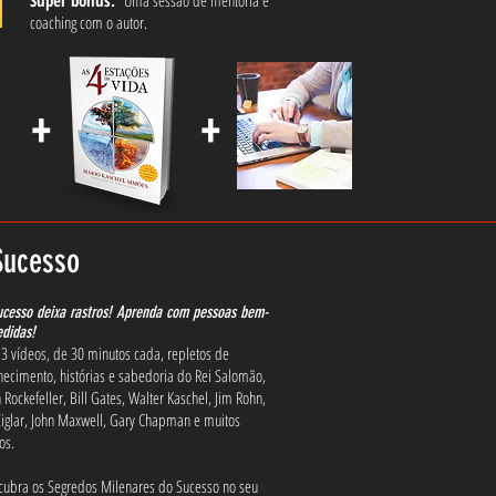
coaching com o autor.
+
+
Sucesso
ucesso deixa rastros! Aprenda com pessoas bem-
edidas!
 3 vídeos, de 30 minutos cada, repletos de
hecimento, histórias e sabedoria do Rei Salomão,
 Rockefeller, Bill Gates, Walter Kaschel, Jim Rohn,
 Ziglar, John Maxwell, Gary Chapman e muitos
os.
O segredo é: Desenvolva a sua equipe!
cubra os Segredos Milenares do Sucesso no seu