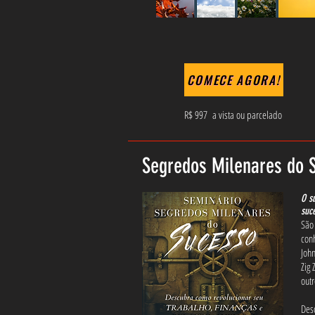
COMECE AGORA!
R$ 997 a vista ou parcelado
Segredos Milenares do 
O s
suc
São
con
John
Zig
outr
Des