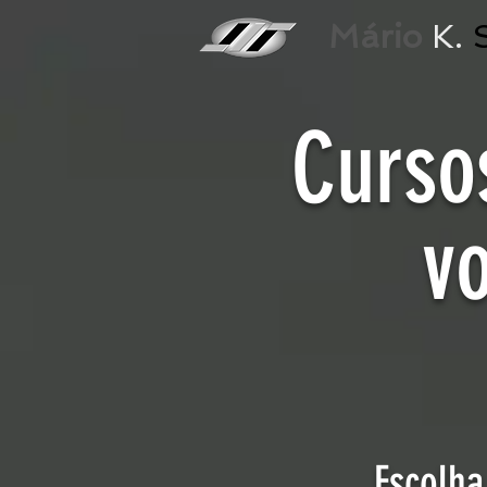
Mário
K.
Curso
vo
Escolha