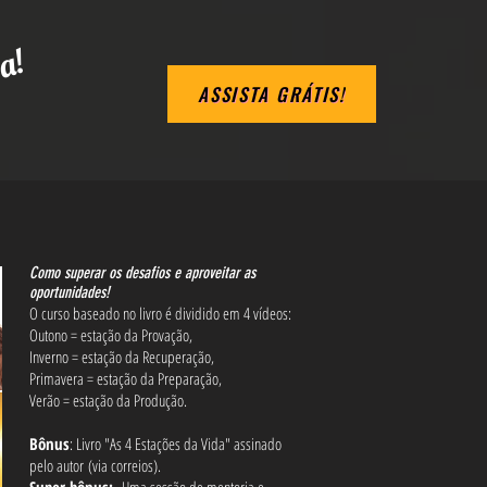
a!
ASSISTA GRÁTIS!
Como superar os desafios e aproveitar as
oportunidades!
O curso baseado no livro é dividido em 4 vídeos:
Outono = estação da Provação,
Inverno = estação da Recuperação,
Primavera = estação da Preparação,
Verão = estação da Produção.
Bônus
: Livro "As 4 Estações da Vida" assinado
pelo autor
(via correios)​.
Super bônus:
Uma sessão de mentoria e