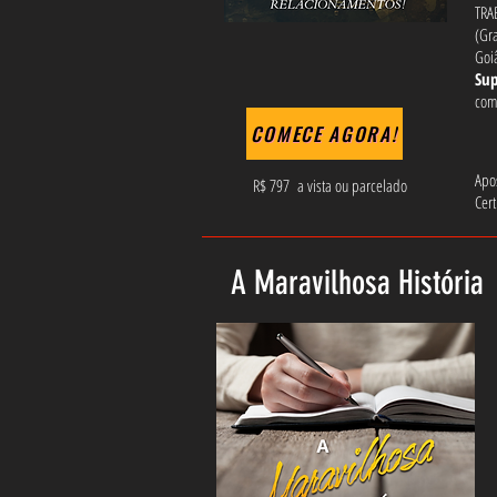
TRA
(Gr
Goiâ
Su
com
COMECE AGORA!
Apos
R$ 797 a vista ou parcelado
Cert
A Maravilhosa História