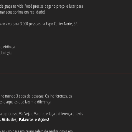
e graça na vida. Você precisa pagar o preço, e lutar para
rmar seus sonhos em realidade!
 ao vivo para 3.000 pessoas na Expo Center Norte, SP.
 eletrônica
ado digital
 no mundo 3 tipos de pessoas: Os indiferentes, os
es e aqueles que fazem a diferença.
 o processo Vá, Veja e Valorize e faça a diferença através
as
Atitudes, Palavras e Ações!
 ao vivo para um grupo seleto de profissionais em