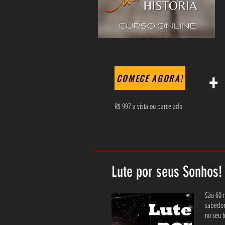
+
COMECE AGORA!
R$ 997 a vista ou parcelado
Lute por seus Sonhos!
São 60 
sabedor
no seu t