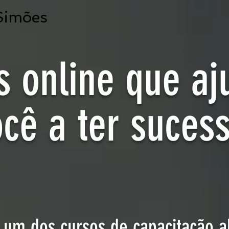
Simões
s online que aj
cê a ter suces
 um dos cursos de capacitação a