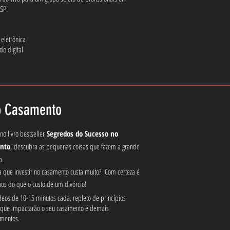
Audioboo
E-book
 SP.
 eletrônica
ado digital
o Casamento
o livro bestseller
Segredos do Sucesso no
nto
,
descubra as pequenas coisas que fazem a grande
a.
a que investir no casamento custa muito? Com certeza é
s do que o custo de um divórcio!
eos de 10-15 minutos cada, repleto de princípios
 que impactarão o seu casamento e demais
amentos.