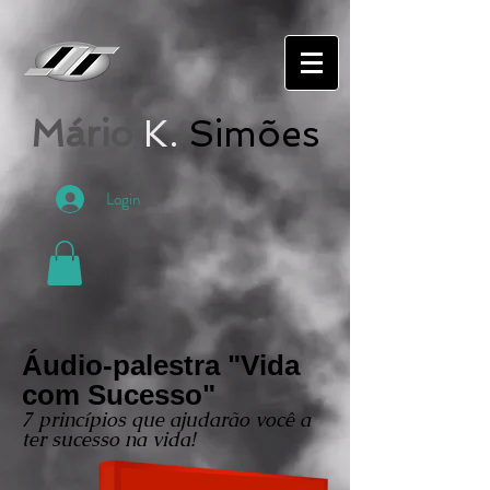
Mário
K.
Simões
Login
Áudio-palestra "Vida
com Sucesso"
7 princípios que ajudarão você a
ter sucesso na vida!