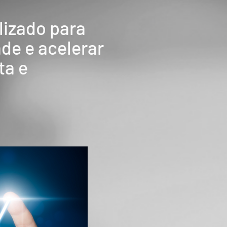
izado para
de e acelerar
ta e