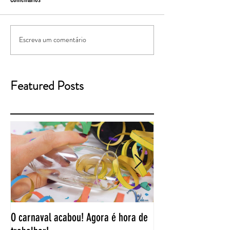
Escreva um comentário
Featured Posts
O carnaval acabou! Agora é hora de
“Duas coisas tiram 